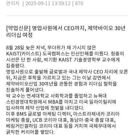
관리자
|
2025-09-11 13:59:12
|
870
[약업신문] 영업사원에서 CEO까지, 제약바이오 30년
리더십 여정
8월 28일 늦은 저녁, 무더위가 채 가시지 않은
KAIST(카이스트) 도곡캠퍼스는 인산인해를 이뤘다. 청중의
시선은 단 한 사람, 박기환 KAIST 기술경영학부 교수에게
집중됐다.
영업사원으로 출발해 글로벌과 국내 제약사 CEO 자리에 오른
뒤, 지금은 후학을 가르치고 있는 그는 이날 강연에서
제약바이오산업 30여년을 관통한 경험과 리더십 철학을
진솔하게 풀어냈다.
박 교수는 연세대학교 사회학과를 졸업하고 뉴욕대
스턴경영대학원에서 MBA를 마치고 미국 일라이릴리에
입사하며 제약 산업에 첫발을 내디뎠다.
이후 BMS 글로벌 마케팅 디렉터, 아스트라제네카 코리아
마케팅 총괄, UCB 코리아 대표, 동남아·중국 총괄 대표,
베링거인겔하임 코리아 대표 등을 거치며 국제무대에서
굵직한 커리어를 쌓았다.