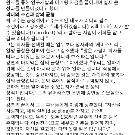
원칙을 통해 연구개발과 마케팅 자금을 끌어내며 실제 큰
성과를 만들어냈다고 했다.
리더의 조건과 삶의 균형
박 교수는 긍정적이고 주도적인 태도가 리더의 필수
조건이라고 강조했다. "‘제가 하겠습니다(I will do it). 제가 할
수 있습니다(I can do it).’라고 말하는 사람이 기회를 잡고
결국 리더가 됩니다."
그는 회사를 선택할 때는 업무보다 상사와의 ‘케미스트리’,
일명 궁합을 살펴야 한다고 강조했다. "많은 사람이 회사를
떠나는 이유는 일 때문이 아니라 보스 때문입니다."
강연의 마지막은 삶의 균형으로 이어졌다. "우리는 일하기
위해 사는 것이 아니라 살기 위해 일하는 겁니다. 직장에서
성공하는 것도 중요하지만, 더 중요한 것은 가족과의 행복과
삶의 균형입니다. 은퇴 후에도 삼식이로 구박받지 않고,
편하게 밥을 얻어먹을 수 있는지가 결국 인생의
성적표입니다." 그의 유머러스한 조언에 강연장은 웃음으로
가득 찼다.
강연의 끝에서 그는 후배들에게 이렇게 당부했다. "자신을
사랑하고, 내적 절제(discipline)를 가지고 꾸준히
노력하십시오. 우리는 모두 138억년 우주의 신비를 담은
존재입니다. 야심찬 목표를 세우고 기본을 철저히 하며,
끊임없이 자신을 갈고닦는다면 못할 일은 없습니다."