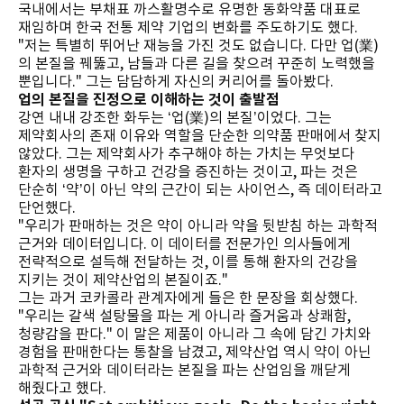
국내에서는 부채표 까스활명수로 유명한 동화약품 대표로
재임하며 한국 전통 제약 기업의 변화를 주도하기도 했다.
"저는 특별히 뛰어난 재능을 가진 것도 없습니다. 다만 업(業)
의 본질을 꿰뚫고, 남들과 다른 길을 찾으려 꾸준히 노력했을
뿐입니다." 그는 담담하게 자신의 커리어를 돌아봤다.
업의 본질을 진정으로 이해하는 것이 출발점
강연 내내 강조한 화두는 ‘업(業)의 본질’이었다. 그는
제약회사의 존재 이유와 역할을 단순한 의약품 판매에서 찾지
않았다. 그는 제약회사가 추구해야 하는 가치는 무엇보다
환자의 생명을 구하고 건강을 증진하는 것이고, 파는 것은
단순히 ‘약’이 아닌 약의 근간이 되는 사이언스, 즉 데이터라고
단언했다.
"우리가 판매하는 것은 약이 아니라 약을 뒷받침 하는 과학적
근거와 데이터입니다. 이 데이터를 전문가인 의사들에게
전략적으로 설득해 전달하는 것, 이를 통해 환자의 건강을
지키는 것이 제약산업의 본질이죠."
그는 과거 코카콜라 관계자에게 들은 한 문장을 회상했다.
"우리는 갈색 설탕물을 파는 게 아니라 즐거움과 상쾌함,
청량감을 판다." 이 말은 제품이 아니라 그 속에 담긴 가치와
경험을 판매한다는 통찰을 남겼고, 제약산업 역시 약이 아닌
과학적 근거와 데이터라는 본질을 파는 산업임을 깨닫게
해줬다고 했다.