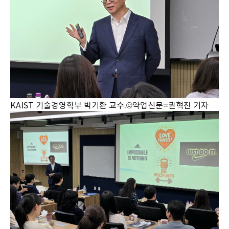
KAIST 기술경영학부 박기환 교수.©약업신문=권혁진 기자