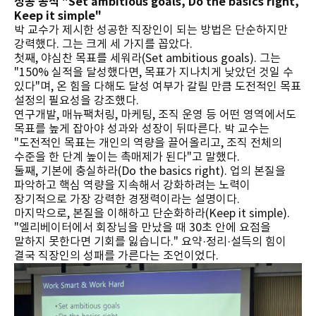
성공 공식 "Set ambitious goals, Do the basics right,
Keep it simple"
박 교수가 제시한 성공한 직장인이 되는 방법은 단순하지만
강력했다. 그는 크게 세 가지를 꼽았다.
첫째, 야심찬 목표를 세워라(Set ambitious goals). 그는
"150% 실적을 달성했다면, 목표가 지나치게 낮았던 것일 수
있다"며, 온 힘을 다해도 달성 여부가 갈릴 만큼 도전적인 목표
설정의 필요성을 강조했다.
연구개발, 매뉴팩처링, 마케팅, 조직 운영 등 어떤 영역에서도
목표를 높게 잡아야 성과와 성장이 뒤따른다. 박 교수는
"도전적인 목표는 개인의 역량을 끌어올리고, 조직 전체의
수준을 한 단계 높이는 촉매제가 된다"고 말했다.
둘째, 기본에 충실하라(Do the basics right). 업의 본질을
파악하고 핵심 역량을 지속해서 강화하려는 노력이
장기적으로 가장 강력한 경쟁력이라는 설명이다.
마지막으로, 본질을 이해하고 단순화하라(Keep it simple).
"엘리베이터에서 회장님을 만났을 때 30초 안에 요점을
말하지 못한다면 기회를 잃습니다." 요약·정리·설득의 힘이
결국 직장인의 성패를 가른다는 조언이었다.